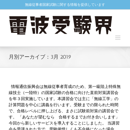
Skip
無線従事者国家試験に関する情報を提供しています
to
content
月別アーカイブ：
3月 2019
情報通信振興会は無線従事者育成のため、第一級陸上特殊無
線技士（一陸特）の国家試験の合格に向けた直前対策講習会
を年３回実施しています。本講習会では主に「無線工学」の
計算問題を中心に講義を行います。受験までの限られた時間
で、合格レベルに押し上げる、まさに試験前対策の講習会で
す。 「あなたが望むなら 合格するまでお付き合いします」
今回から新しいサービスを導入することにしました。 当講習
会を受講された方で、受験後惜しくも不合格になった場合、