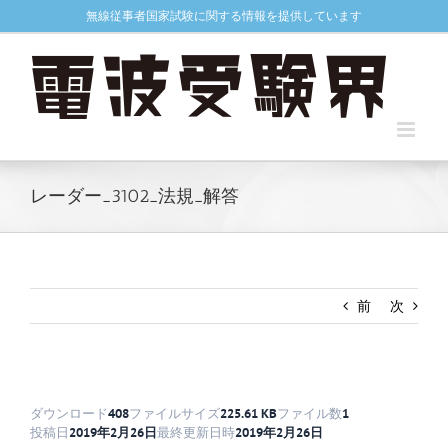
Skip
無線従事者国家試験に関する情報を提供しています
to
content
レーダー_3102_法規_解答
前
次
ダウンロード
408
ファイルサイズ
225.61 KB
ファイル数
1
投稿日
2019年2月26日
最終更新日時
2019年2月26日