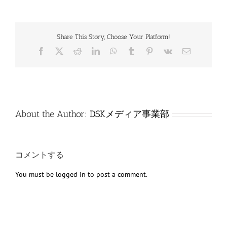
Share This Story, Choose Your Platform!
Facebook
X
Reddit
LinkedIn
WhatsApp
Tumblr
Pinterest
Vk
電
子
メ
ー
ル
About the Author:
DSKメディア事業部
コメントする
You must be
logged in
to post a comment.