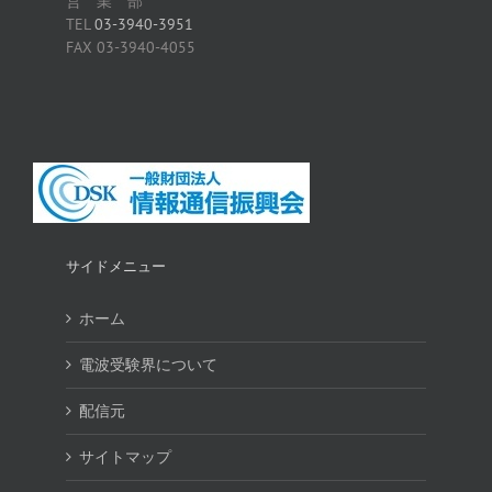
営 業 部
TEL
03-3940-3951
FAX 03-3940-4055
サイドメニュー
ホーム
電波受験界について
配信元
サイトマップ