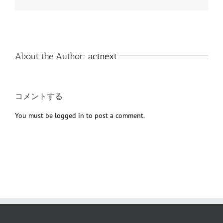
子
メ
ー
ル
About the Author:
actnext
コメントする
You must be
logged in
to post a comment.