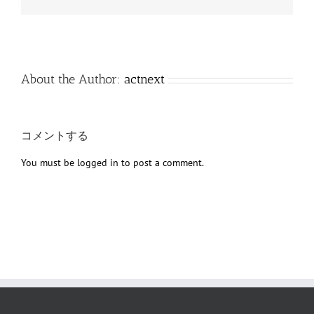
子
メ
ー
ル
About the Author:
actnext
コメントする
You must be
logged in
to post a comment.