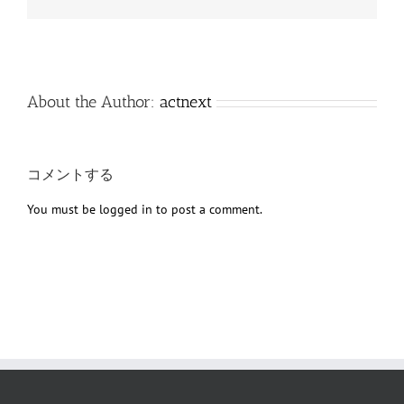
子
メ
ー
ル
About the Author:
actnext
コメントする
You must be
logged in
to post a comment.