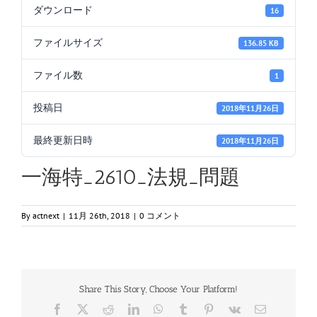
ダウンロード
16
ファイルサイズ
136.85 KB
ファイル数
1
投稿日
2018年11月26日
最終更新日時
2018年11月26日
一海特_2610_法規_問題
By
actnext
|
11月 26th, 2018
|
0 コメント
Share This Story, Choose Your Platform!
Facebook
X
Reddit
LinkedIn
WhatsApp
Tumblr
Pinterest
Vk
電