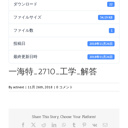
ダウンロード
22
ファイルサイズ
34.19 KB
ファイル数
1
投稿日
2018年11月26日
最終更新日時
2018年11月26日
一海特_2710_工学_解答
By
actnext
|
11月 26th, 2018
|
0 コメント
Share This Story, Choose Your Platform!
Facebook
X
Reddit
LinkedIn
WhatsApp
Tumblr
Pinterest
Vk
電