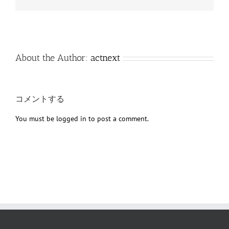
子
メ
ー
ル
About the Author:
actnext
コメントする
You must be
logged in
to post a comment.