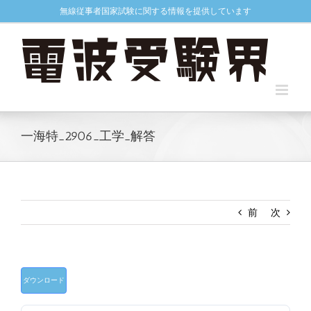
Skip
無線従事者国家試験に関する情報を提供しています
to
content
一海特_2906_工学_解答
前
次
ダウンロード