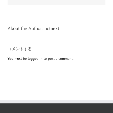
子
メ
ー
ル
About the Author:
actnext
コメントする
You must be
logged in
to post a comment.