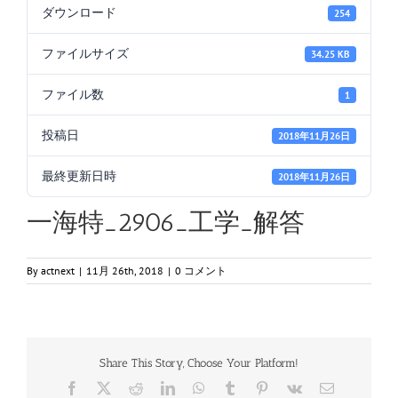
ダウンロード
254
ファイルサイズ
34.25 KB
ファイル数
1
投稿日
2018年11月26日
最終更新日時
2018年11月26日
一海特_2906_工学_解答
By
actnext
|
11月 26th, 2018
|
0 コメント
Share This Story, Choose Your Platform!
Facebook
X
Reddit
LinkedIn
WhatsApp
Tumblr
Pinterest
Vk
電