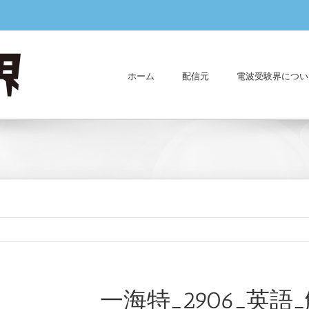
ホーム
配信元
電波受験界につい
一海特_2906_英語