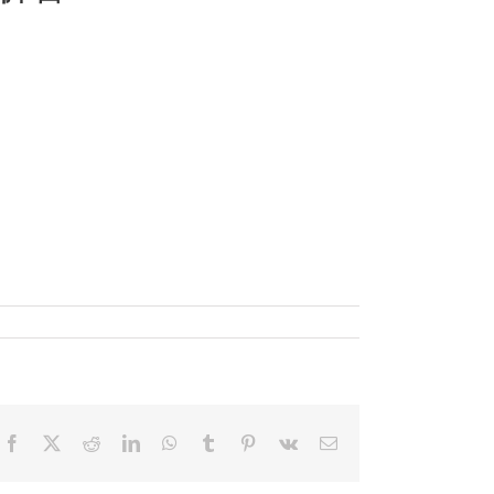
Facebook
X
Reddit
LinkedIn
WhatsApp
Tumblr
Pinterest
Vk
電
子
メ