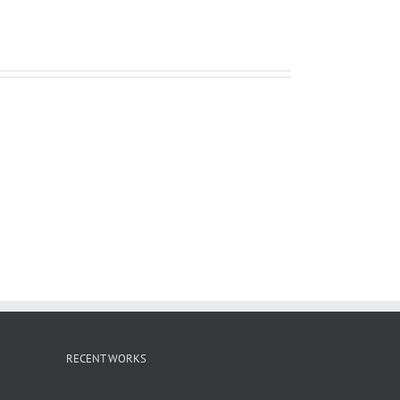
ー
ル
RECENT WORKS