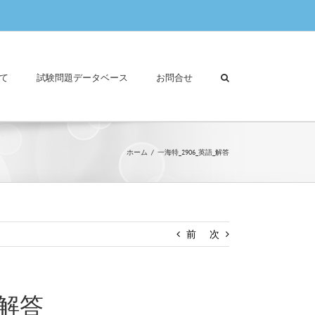
て
試験問題データベース
お問合せ
ホーム
一海特_2906_英語_解答
前
次
_解答