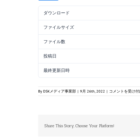
ダウンロード
ファイルサイズ
ファイル数
投稿日
最終更新日時
一
By
DSKメディア事業部
|
9月 26th, 2022
|
コメントを受け付
海
通
_0409_
工
学
A_
Share This Story, Choose Your Platform!
問
題