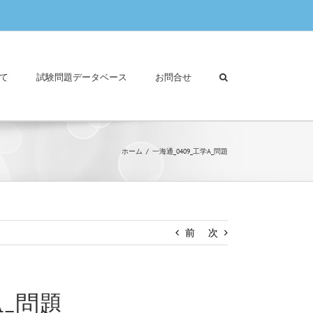
て
試験問題データベース
お問合せ
ホーム
一海通_0409_工学A_問題
前
次
A_問題