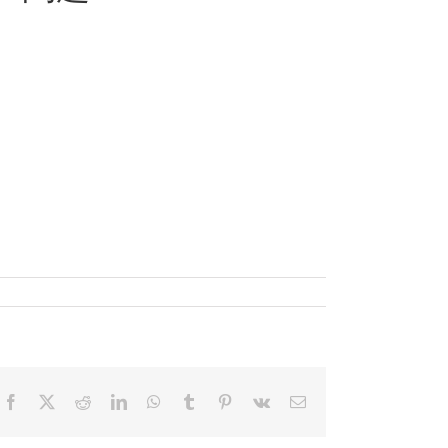
Facebook
X
Reddit
LinkedIn
WhatsApp
Tumblr
Pinterest
Vk
電
子
メ