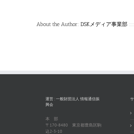
は
About the Author:
DSKメディア事業部
運営 : 一般財団法人 情報通信振
サ
興会
本 部
〒170-8480 東京都豊島区駒
込2-3-10