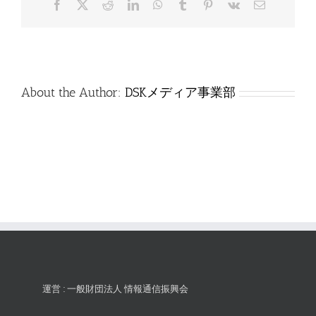
Facebook
X
Reddit
LinkedIn
WhatsApp
Tumblr
Pinterest
Vk
電
は
子
メ
ー
ル
About the Author:
DSKメディア事業部
運営 : 一般財団法人 情報通信振興会