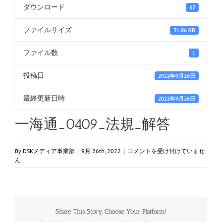
ダウンロード
67
ファイルサイズ
51.86 KB
ファイル数
1
投稿日
2022年9月26日
最終更新日時
2022年9月26日
一海通_0409_法規_解答
一
By
DSKメディア事業部
|
9月 26th, 2022
|
コメントを受け付けていませ
海
ん
通
_0409_
法
規
_
Share This Story, Choose Your Platform!
解
答