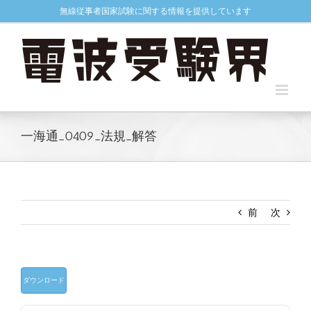
Skip
無線従事者国家試験に関する情報を提供しています
to
content
一海通_0409_法規_解答
前
次
ダウンロード