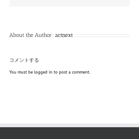
子
メ
ー
ル
About the Author:
actnext
コメントする
You must be
logged in
to post a comment.