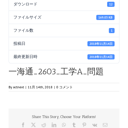
ダウンロード
12
ファイルサイズ
169.03 KB
ファイル数
1
投稿日
2018年11月14日
最終更新日時
2018年11月14日
一海通_2603_工学A_問題
By
actnext
|
11月 14th, 2018
|
0 コメント
Share This Story, Choose Your Platform!
Facebook
X
Reddit
LinkedIn
WhatsApp
Tumblr
Pinterest
Vk
電