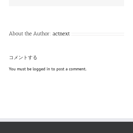
子
メ
ー
ル
About the Author:
actnext
コメントする
You must be
logged in
to post a comment.