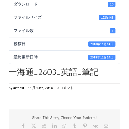
ダウンロード
10
ファイルサイズ
17.56 KB
ファイル数
1
投稿日
2018年11月14日
最終更新日時
2018年11月14日
一海通_2603_英語_筆記
By
actnext
|
11月 14th, 2018
|
0 コメント
Share This Story, Choose Your Platform!
Facebook
X
Reddit
LinkedIn
WhatsApp
Tumblr
Pinterest
Vk
電