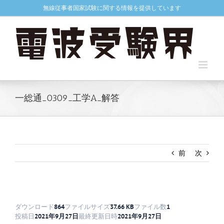
Skip
無線従事者国家試験に関する情報を提供しています
to
content
一総通_0309_工学A_解答
前
次
ダウンロード
864
ファイルサイズ
37.66 KB
ファイル数
1
投稿日
2021年9月27日
最終更新日時
2021年9月27日