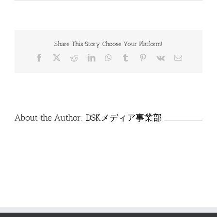
通
_0309_
工
学
A_
Share This Story, Choose Your Platform!
解
答
Facebook
X
Reddit
LinkedIn
WhatsApp
Tumblr
Pinterest
Vk
電
は
子
メ
ー
ル
About the Author:
DSKメディア事業部