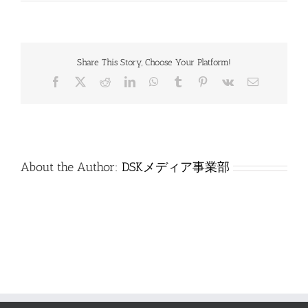
通
_0309_
工
学
B_
Share This Story, Choose Your Platform!
問
題
Facebook
X
Reddit
LinkedIn
WhatsApp
Tumblr
Pinterest
Vk
電
は
子
メ
ー
ル
About the Author:
DSKメディア事業部