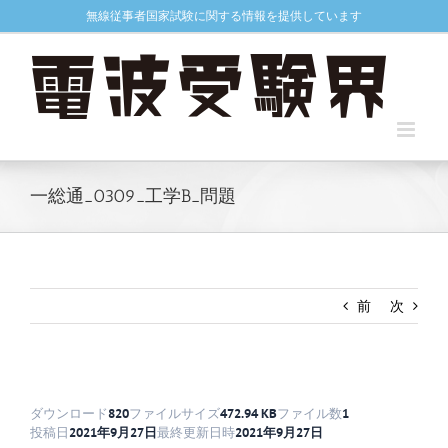
Skip
無線従事者国家試験に関する情報を提供しています
to
content
一総通_0309_工学B_問題
前
次
ダウンロード
820
ファイルサイズ
472.94 KB
ファイル数
1
投稿日
2021年9月27日
最終更新日時
2021年9月27日