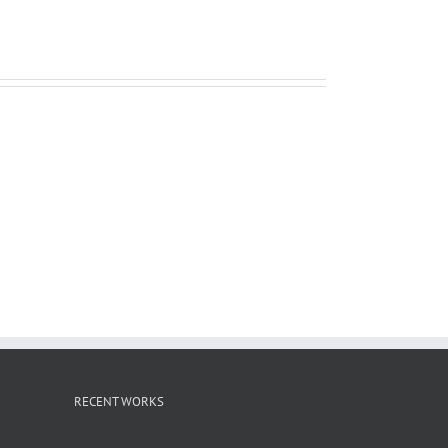
ー
ル
RECENT WORKS