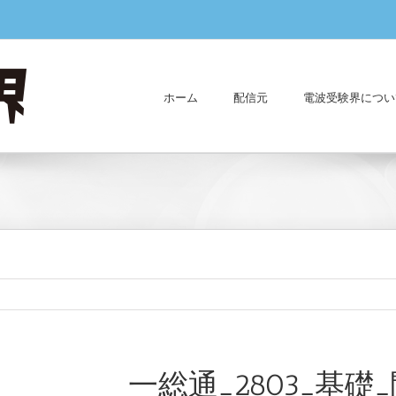
ホーム
配信元
電波受験界につい
一総通_2803_基礎