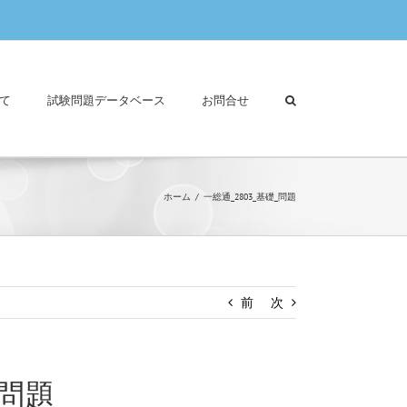
て
試験問題データベース
お問合せ
ホーム
一総通_2803_基礎_問題
前
次
_問題