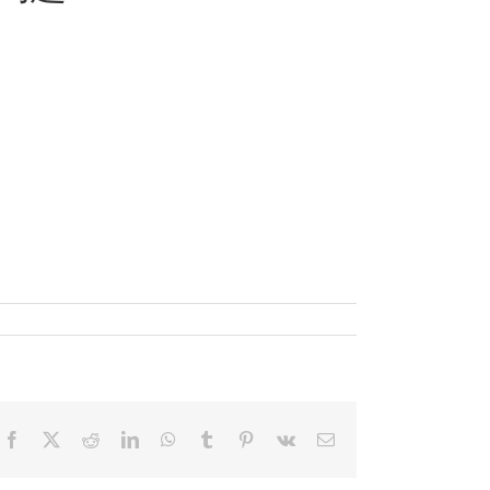
Facebook
X
Reddit
LinkedIn
WhatsApp
Tumblr
Pinterest
Vk
電
子
メ