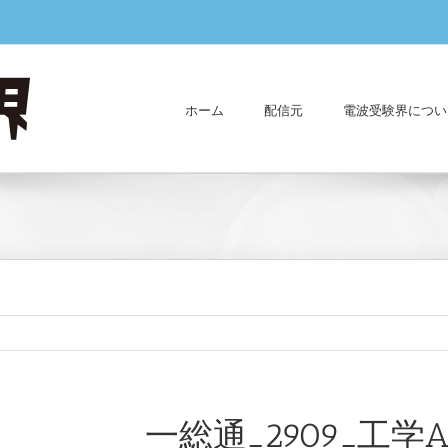
ホーム
配信元
電波受験界につい
一総通_2909_工学