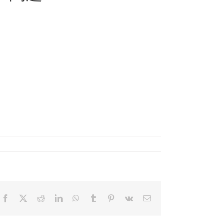
Facebook
X
Reddit
LinkedIn
WhatsApp
Tumblr
Pinterest
Vk
電
子
メ