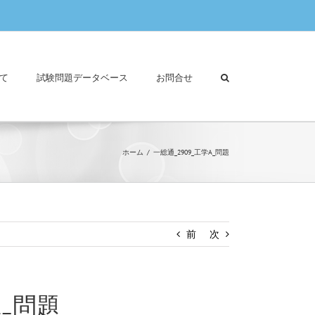
て
試験問題データベース
お問合せ
ホーム
一総通_2909_工学A_問題
前
次
A_問題