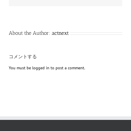
子
メ
ー
ル
About the Author:
actnext
コメントする
You must be
logged in
to post a comment.