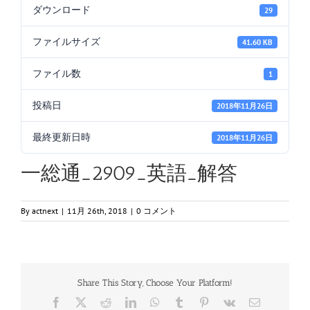
ダウンロード
29
ファイルサイズ
41.60 KB
ファイル数
1
投稿日
2018年11月26日
最終更新日時
2018年11月26日
一総通_2909_英語_解答
By
actnext
|
11月 26th, 2018
|
0 コメント
Share This Story, Choose Your Platform!
Facebook
X
Reddit
LinkedIn
WhatsApp
Tumblr
Pinterest
Vk
電