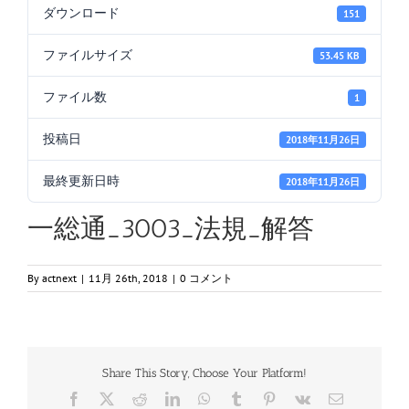
ダウンロード
151
ファイルサイズ
53.45 KB
ファイル数
1
投稿日
2018年11月26日
最終更新日時
2018年11月26日
一総通_3003_法規_解答
By
actnext
|
11月 26th, 2018
|
0 コメント
Share This Story, Choose Your Platform!
Facebook
X
Reddit
LinkedIn
WhatsApp
Tumblr
Pinterest
Vk
電