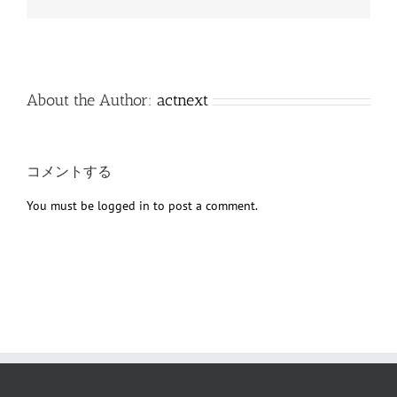
子
メ
ー
ル
About the Author:
actnext
コメントする
You must be
logged in
to post a comment.