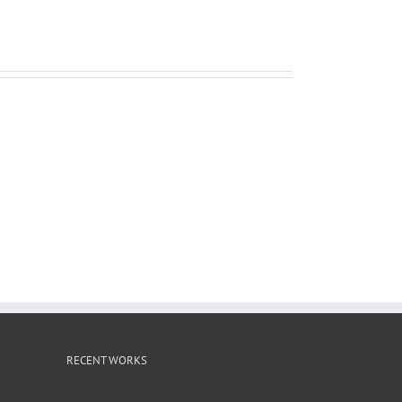
ー
ル
RECENT WORKS