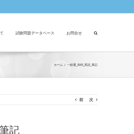
て
試験問題データベース
お問合せ
ホーム
一総通_3003_英語_筆記
前
次
_筆記