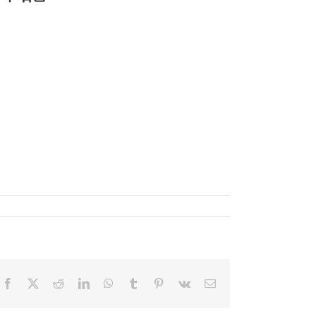
Facebook
X
Reddit
LinkedIn
WhatsApp
Tumblr
Pinterest
Vk
電
子
メ