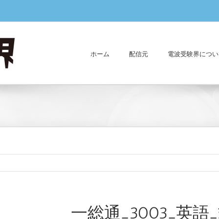
ホーム
配信元
電波受験界につい
一総通_3003_英語