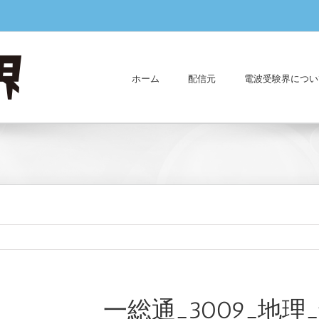
ホーム
配信元
電波受験界につい
一総通_3009_地理