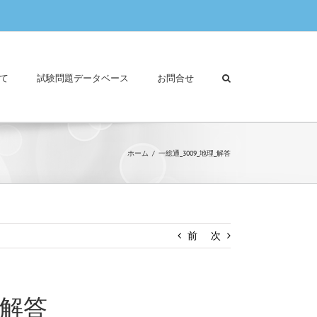
て
試験問題データベース
お問合せ
ホーム
一総通_3009_地理_解答
前
次
_解答