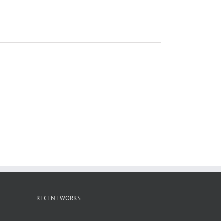
ー
ル
RECENT WORKS