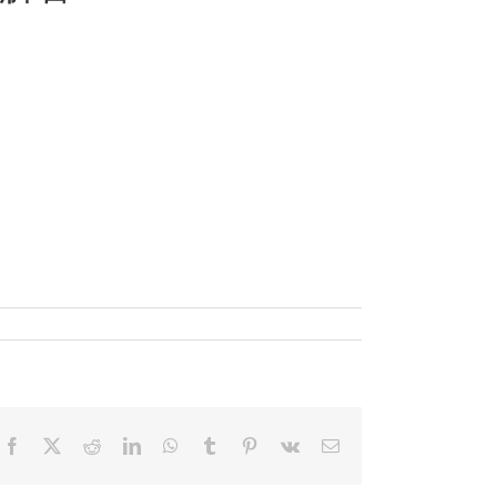
Facebook
X
Reddit
LinkedIn
WhatsApp
Tumblr
Pinterest
Vk
電
子
メ