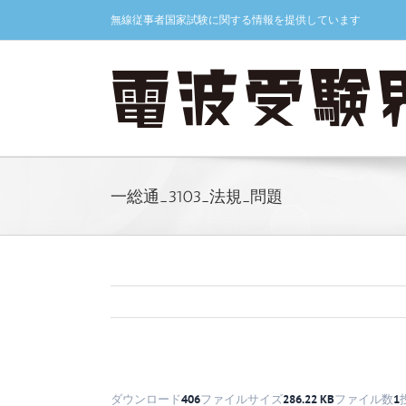
Skip
無線従事者国家試験に関する情報を提供しています
to
content
一総通_3103_法規_問題
ダウンロード
406
ファイルサイズ
286.22 KB
ファイル数
1