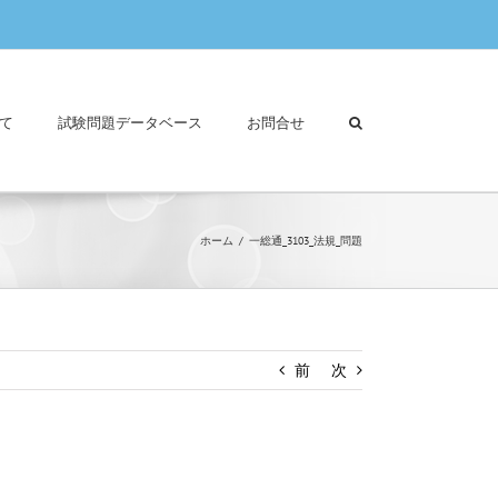
て
試験問題データベース
お問合せ
ホーム
一総通_3103_法規_問題
前
次