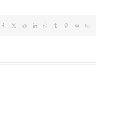
Facebook
X
Reddit
LinkedIn
WhatsApp
Tumblr
Pinterest
Vk
電
子
メ
ー
ル