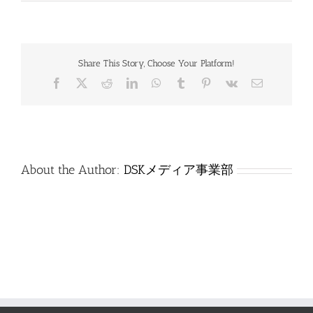
技
_0201_
基
礎
_
Share This Story, Choose Your Platform!
解
答
Facebook
X
Reddit
LinkedIn
WhatsApp
Tumblr
Pinterest
Vk
電
は
子
メ
ー
ル
About the Author:
DSKメディア事業部