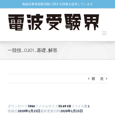
Skip
無線従事者国家試験に関する情報を提供しています
to
content
一陸技_0201_基礎_解答
前
次
ダウンロード
3966
ファイルサイズ
50.69 KB
ファイル数
1
投稿日
2020年1月23日
最終更新日時
2020年1月23日