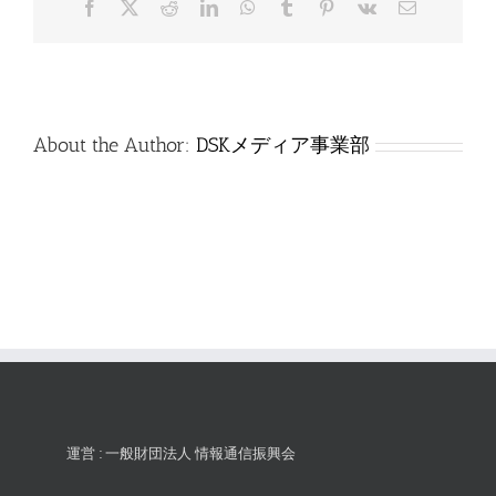
Facebook
X
Reddit
LinkedIn
WhatsApp
Tumblr
Pinterest
Vk
電
は
子
メ
ー
ル
About the Author:
DSKメディア事業部
運営 : 一般財団法人 情報通信振興会