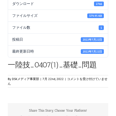
ダウンロード
2766
ファイルサイズ
379.95 KB
ファイル数
1
投稿日
2022年7月22日
最終更新日時
2022年7月22日
一陸技_0407(1)_基礎_問題
一
By
DSKメディア事業部
|
7月 22nd, 2022
|
コメントを受け付けていませ
陸
ん
技
_0407(1)_
基
礎
_
Share This Story, Choose Your Platform!
問
題