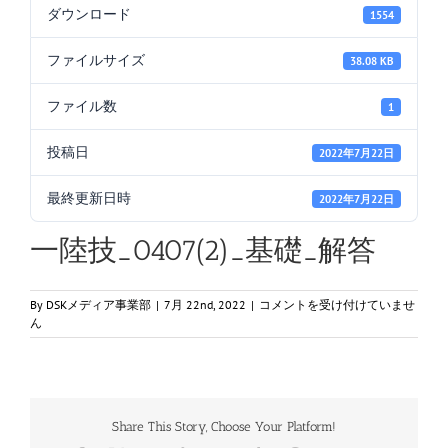
ダウンロード
1554
ファイルサイズ
38.08 KB
ファイル数
1
投稿日
2022年7月22日
最終更新日時
2022年7月22日
一陸技_0407(2)_基礎_解答
一
By
DSKメディア事業部
|
7月 22nd, 2022
|
コメントを受け付けていませ
陸
ん
技
_0407(2)_
基
礎
_
Share This Story, Choose Your Platform!
解
答