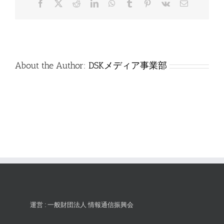
Facebook
X
Reddit
LinkedIn
WhatsApp
Tumblr
Pinterest
Vk
電
は
子
メ
ー
ル
About the Author:
DSKメディア事業部
運営 : 一般財団法人 情報通信振興会