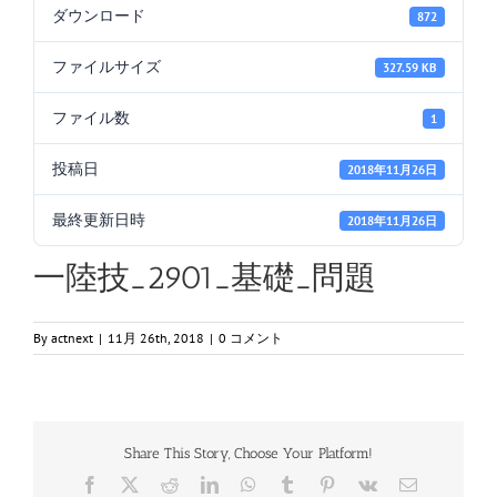
ダウンロード
872
ファイルサイズ
327.59 KB
ファイル数
1
投稿日
2018年11月26日
最終更新日時
2018年11月26日
一陸技_2901_基礎_問題
By
actnext
|
11月 26th, 2018
|
0 コメント
Share This Story, Choose Your Platform!
Facebook
X
Reddit
LinkedIn
WhatsApp
Tumblr
Pinterest
Vk
電