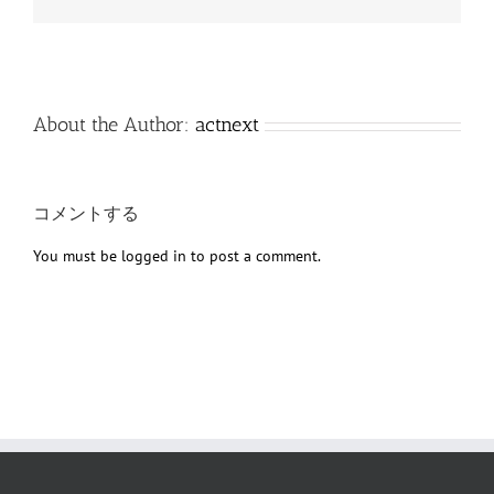
子
メ
ー
ル
About the Author:
actnext
コメントする
You must be
logged in
to post a comment.