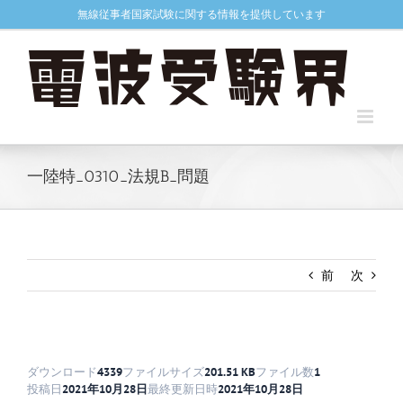
Skip
無線従事者国家試験に関する情報を提供しています
to
content
一陸特_0310_法規B_問題
前
次
ダウンロード
4339
ファイルサイズ
201.51 KB
ファイル数
1
投稿日
2021年10月28日
最終更新日時
2021年10月28日