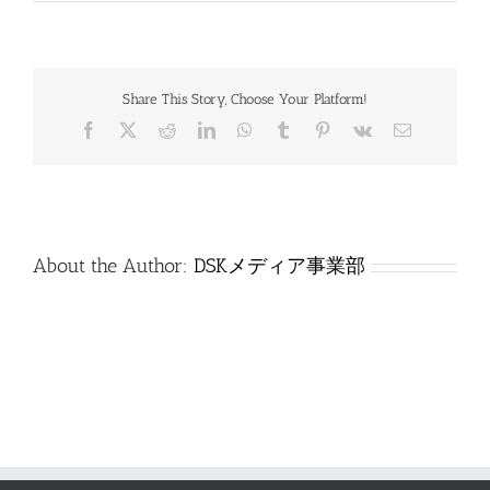
特
_0310_
法
規
B_
Share This Story, Choose Your Platform!
問
題
Facebook
X
Reddit
LinkedIn
WhatsApp
Tumblr
Pinterest
Vk
電
は
子
メ
ー
ル
About the Author:
DSKメディア事業部