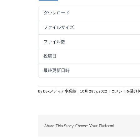
ダウンロード
ファイルサイズ
ファイル数
投稿日
最終更新日時
一
By
DSKメディア事業部
|
10月 28th, 2022
|
コメントを受け
陸
特
_0410_
工
学
B_
Share This Story, Choose Your Platform!
解
答