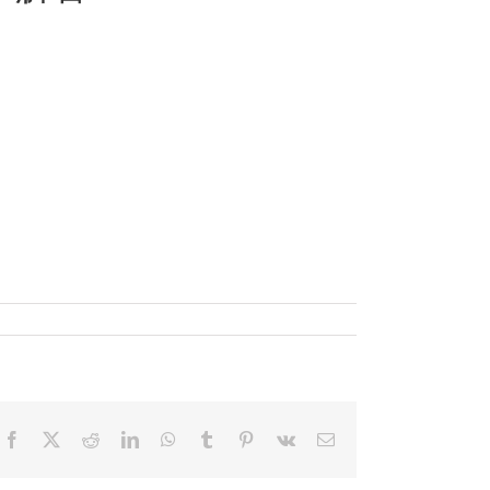
Facebook
X
Reddit
LinkedIn
WhatsApp
Tumblr
Pinterest
Vk
電
子
メ