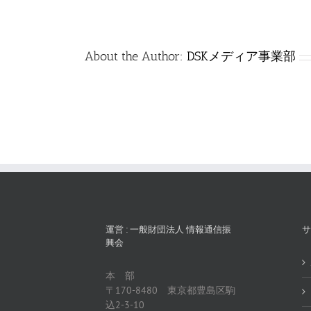
は
About the Author:
DSKメディア事業部
運営 : 一般財団法人 情報通信振
サ
興会
本 部
〒170-8480 東京都豊島区駒
込2-3-10