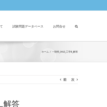
て
試験問題データベース
お問合せ
ホーム
一陸特_0410_工学B_解答
前
次
B_解答