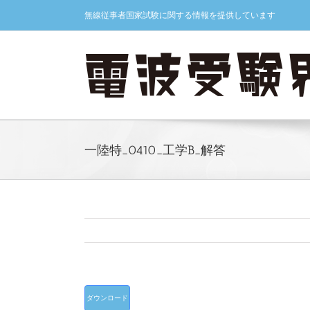
Skip
無線従事者国家試験に関する情報を提供しています
to
content
一陸特_0410_工学B_解答
ダウンロード