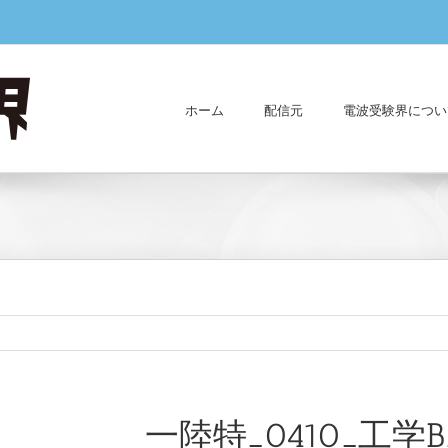
ホーム
配信元
電波受験界につい
一陸特_0410_工学