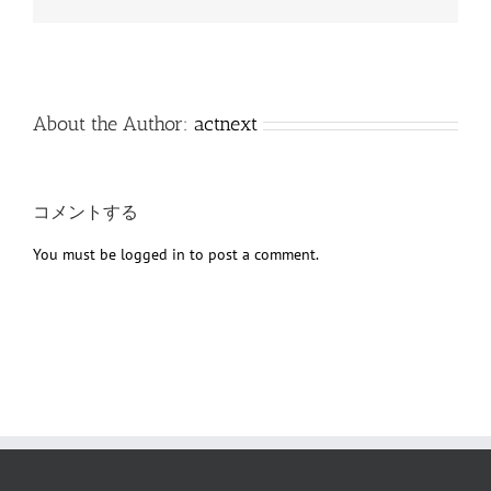
子
メ
ー
ル
About the Author:
actnext
コメントする
You must be
logged in
to post a comment.