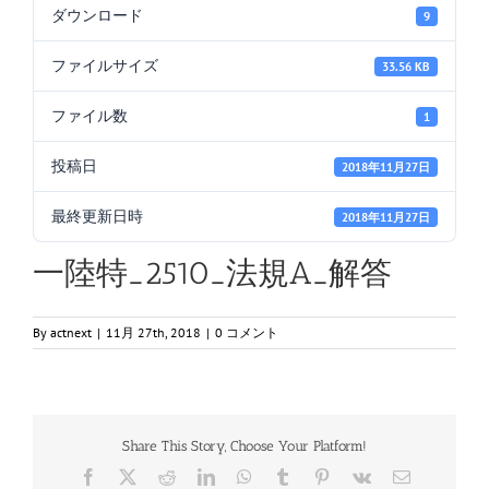
ダウンロード
9
ファイルサイズ
33.56 KB
ファイル数
1
投稿日
2018年11月27日
最終更新日時
2018年11月27日
一陸特_2510_法規A_解答
By
actnext
|
11月 27th, 2018
|
0 コメント
Share This Story, Choose Your Platform!
Facebook
X
Reddit
LinkedIn
WhatsApp
Tumblr
Pinterest
Vk
電