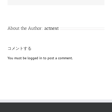
子
メ
ー
ル
About the Author:
actnext
コメントする
You must be
logged in
to post a comment.