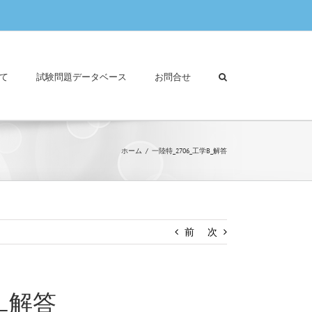
て
試験問題データベース
お問合せ
ホーム
一陸特_2706_工学B_解答
前
次
B_解答