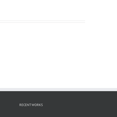
ー
ル
RECENT WORKS