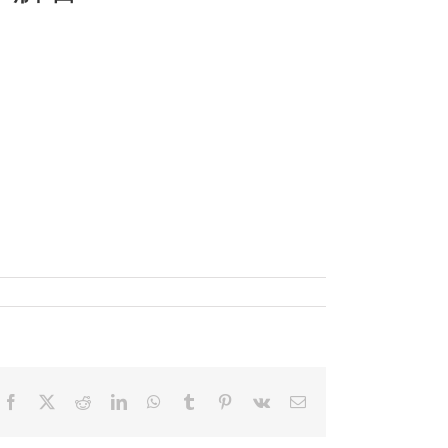
Facebook
X
Reddit
LinkedIn
WhatsApp
Tumblr
Pinterest
Vk
電
子
メ