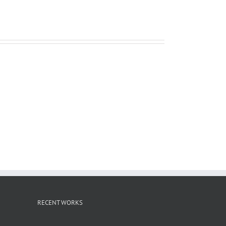
ー
ル
RECENT WORKS