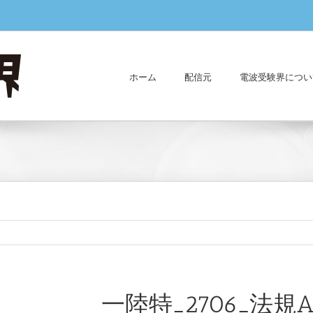
ホーム
配信元
電波受験界につい
一陸特_2706_法規