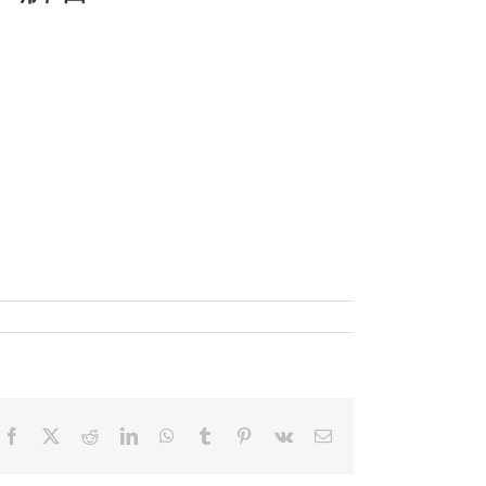
Facebook
X
Reddit
LinkedIn
WhatsApp
Tumblr
Pinterest
Vk
電
子
メ