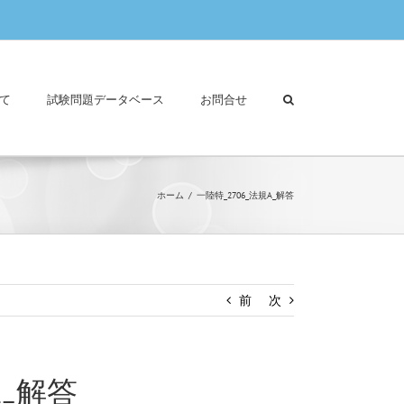
て
試験問題データベース
お問合せ
ホーム
一陸特_2706_法規A_解答
前
次
A_解答