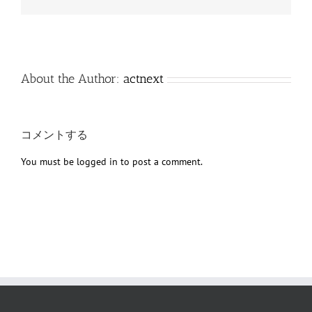
子
メ
ー
ル
About the Author:
actnext
コメントする
You must be
logged in
to post a comment.