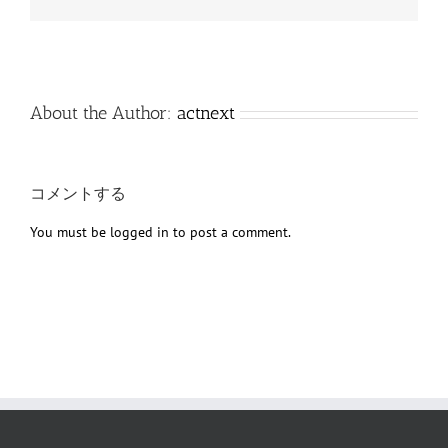
子
メ
ー
ル
About the Author:
actnext
コメントする
You must be
logged in
to post a comment.