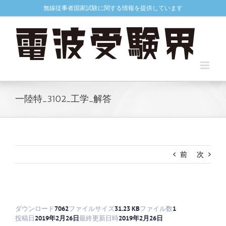
Skip
無線従事者国家試験に関する情報を提供しています
to
content
一陸特_3102_工学_解答
前
次
ダウンロード
7062
ファイルサイズ
31.23 KB
ファイル数
1
投稿日
2019年2月26日
最終更新日時
2019年2月26日