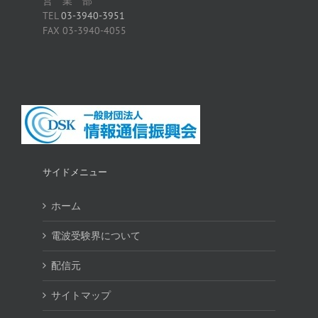
営 業 部
TEL
03-3940-3951
FAX 03-3940-4055
サイドメニュー
ホーム
電波受験界について
配信元
サイトマップ