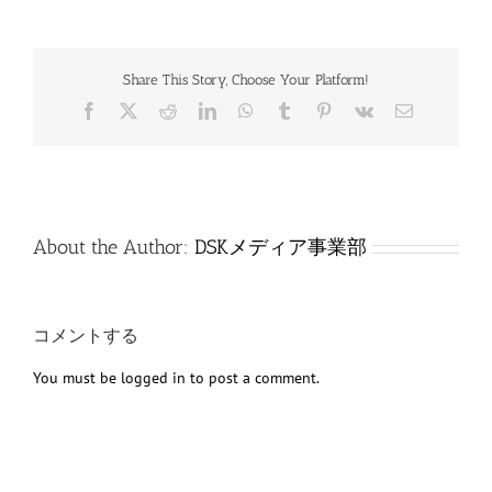
Share This Story, Choose Your Platform!
Facebook
X
Reddit
LinkedIn
WhatsApp
Tumblr
Pinterest
Vk
電
子
メ
ー
ル
About the Author:
DSKメディア事業部
コメントする
You must be
logged in
to post a comment.