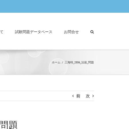
て
試験問題データベース
お問合せ
ホーム
三海特_2806_法規_問題
前
次
_問題