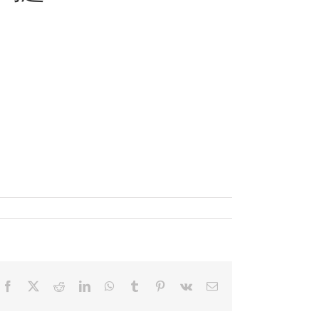
Facebook
X
Reddit
LinkedIn
WhatsApp
Tumblr
Pinterest
Vk
電
子
メ