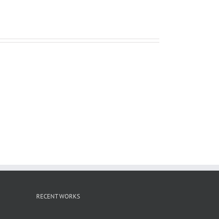
ー
ル
RECENT WORKS