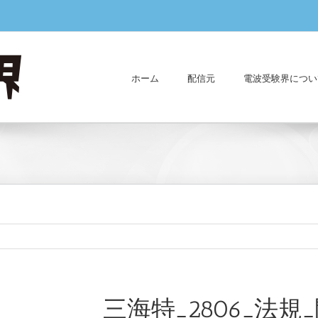
ホーム
配信元
電波受験界につい
三海特_2806_法規