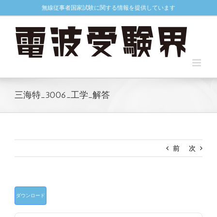
Skip
無線従事者国家試験に関する情報を提供しています
to
content
三海特_3006_工学_解答
前
次
ダウンロード