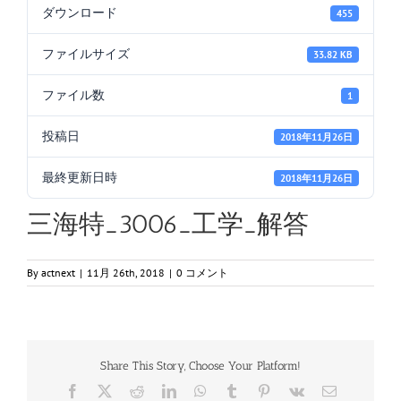
ダウンロード
455
ファイルサイズ
33.82 KB
ファイル数
1
投稿日
2018年11月26日
最終更新日時
2018年11月26日
三海特_3006_工学_解答
By
actnext
|
11月 26th, 2018
|
0 コメント
Share This Story, Choose Your Platform!
Facebook
X
Reddit
LinkedIn
WhatsApp
Tumblr
Pinterest
Vk
電