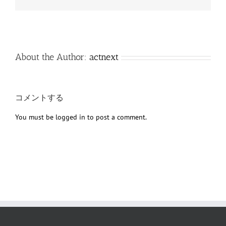
子
メ
ー
ル
About the Author:
actnext
コメントする
You must be
logged in
to post a comment.