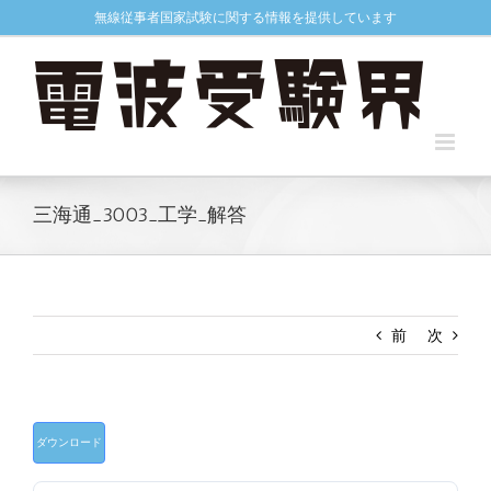
Skip
無線従事者国家試験に関する情報を提供しています
to
content
三海通_3003_工学_解答
前
次
ダウンロード