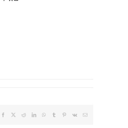
Facebook
X
Reddit
LinkedIn
WhatsApp
Tumblr
Pinterest
Vk
電
子
メ