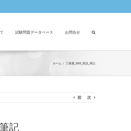
て
試験問題データベース
お問合せ
ホーム
三海通_3003_英語_筆記
前
次
_筆記