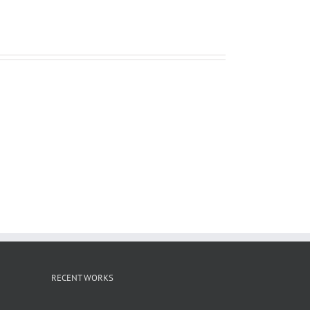
ー
ル
RECENT WORKS