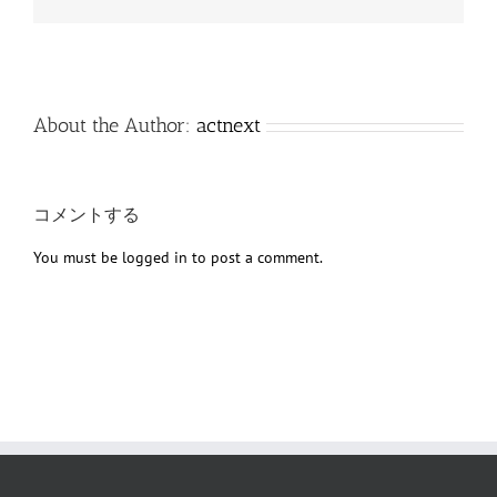
子
メ
ー
ル
About the Author:
actnext
コメントする
You must be
logged in
to post a comment.