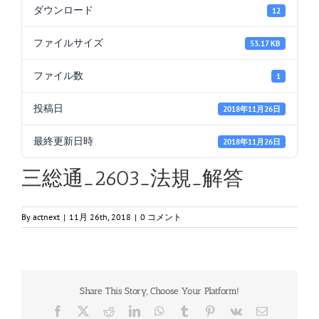
ダウンロード
12
ファイルサイズ
53.17 KB
ファイル数
1
投稿日
2018年11月26日
最終更新日時
2018年11月26日
三総通_2603_法規_解答
By
actnext
|
11月 26th, 2018
|
0 コメント
Share This Story, Choose Your Platform!
Facebook
X
Reddit
LinkedIn
WhatsApp
Tumblr
Pinterest
Vk
電