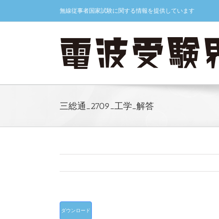
Skip
無線従事者国家試験に関する情報を提供しています
to
content
三総通_2709_工学_解答
ダウンロード