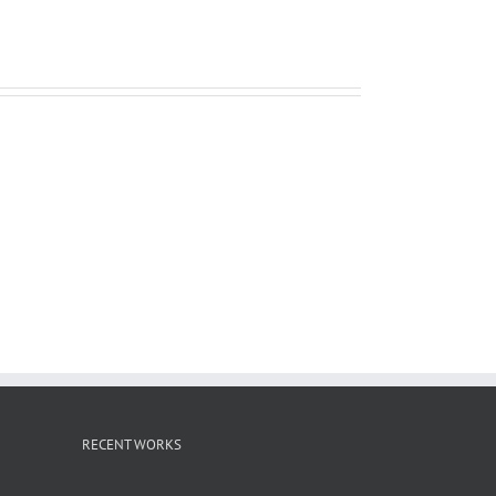
ー
ル
RECENT WORKS