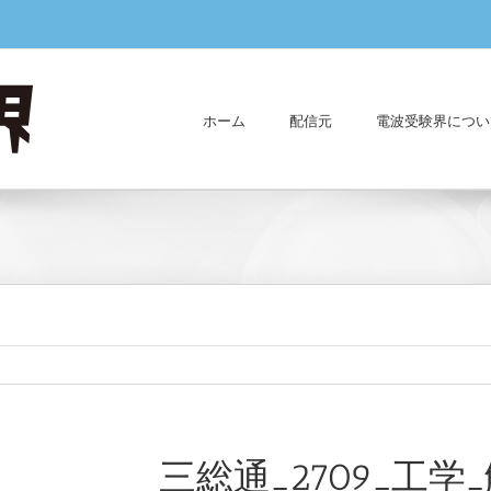
ホーム
配信元
電波受験界につい
三総通_2709_工学