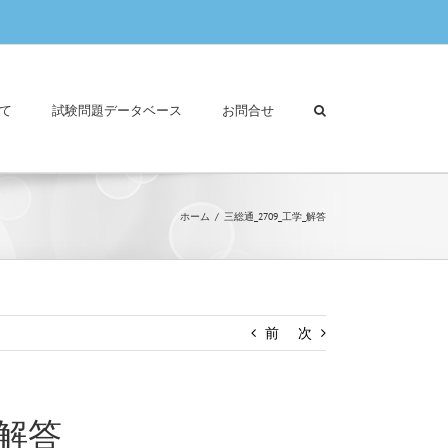
て
試験問題データベース
お問合せ
ホーム
三総通_2709_工学_解答
前
次
_解答