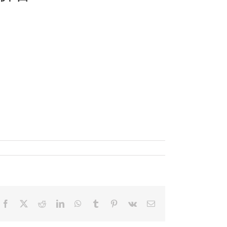
Facebook
X
Reddit
LinkedIn
WhatsApp
Tumblr
Pinterest
Vk
電
子
メ