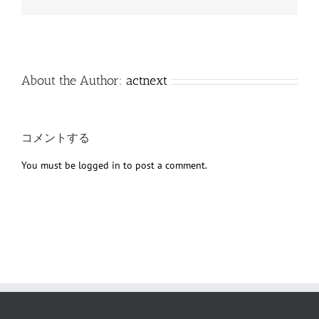
子
メ
ー
ル
About the Author:
actnext
コメントする
You must be
logged in
to post a comment.