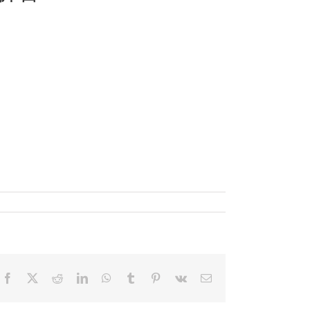
Facebook
X
Reddit
LinkedIn
WhatsApp
Tumblr
Pinterest
Vk
電
子
メ