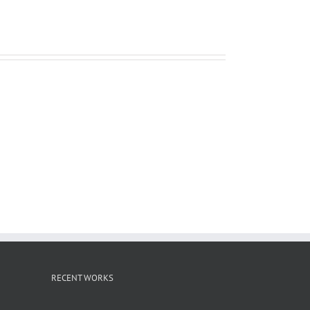
ー
ル
RECENT WORKS