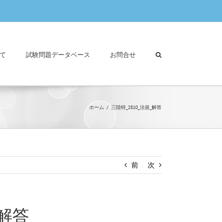
て
試験問題データベース
お問合せ
ホーム
三陸特_2810_法規_解答
前
次
_解答