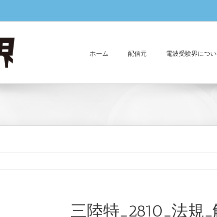
ホーム
配信元
電波受験界につい
三陸特_2810_法規