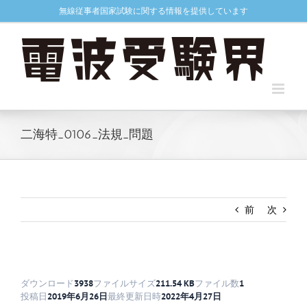
Skip
無線従事者国家試験に関する情報を提供しています
to
content
二海特_0106_法規_問題
前
次
ダウンロード
3938
ファイルサイズ
211.54 KB
ファイル数
1
投稿日
2019年6月26日
最終更新日時
2022年4月27日