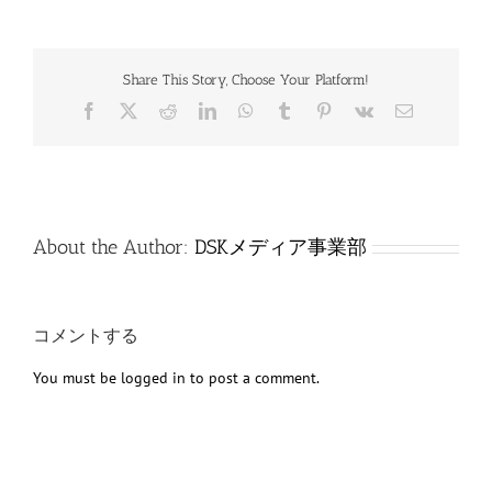
Share This Story, Choose Your Platform!
Facebook
X
Reddit
LinkedIn
WhatsApp
Tumblr
Pinterest
Vk
電
子
メ
ー
ル
About the Author:
DSKメディア事業部
コメントする
You must be
logged in
to post a comment.