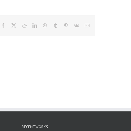
Facebook
X
Reddit
LinkedIn
WhatsApp
Tumblr
Pinterest
Vk
電
子
メ
ー
ル
RECENT WORKS