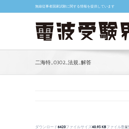
Skip
無線従事者国家試験に関する情報を提供しています
to
content
二海特_0302_法規_解答
ダウンロード
6420
ファイルサイズ
40.93 KB
ファイル数
1