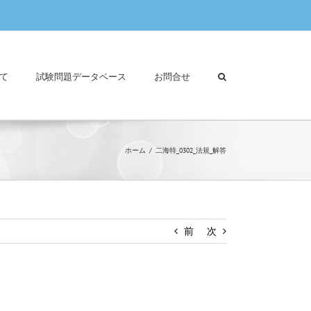
て
試験問題データベース
お問合せ
ホーム
二海特_0302_法規_解答
前
次