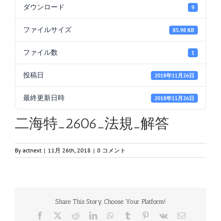
ダウンロード
9
ファイルサイズ
85.98 KB
ファイル数
1
投稿日
2018年11月26日
最終更新日時
2018年11月26日
二海特_2606_法規_解答
By
actnext
|
11月 26th, 2018
|
0 コメント
Share This Story, Choose Your Platform!
Facebook
X
Reddit
LinkedIn
WhatsApp
Tumblr
Pinterest
Vk
電