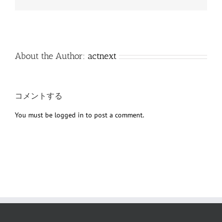
子
メ
ー
ル
About the Author:
actnext
コメントする
You must be
logged in
to post a comment.