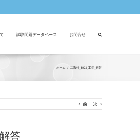
て
試験問題データベース
お問合せ
ホーム
二海特_3002_工学_解答
前
次
_解答