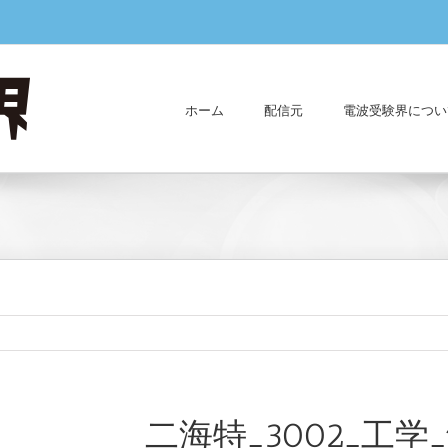
ホーム
配信元
電波受験界につい
二海特_3002_工学