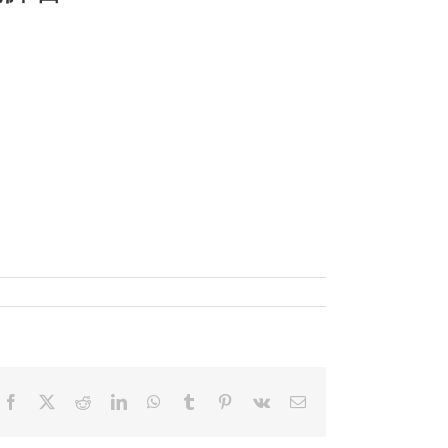
Facebook
X
Reddit
LinkedIn
WhatsApp
Tumblr
Pinterest
Vk
電
子
メ