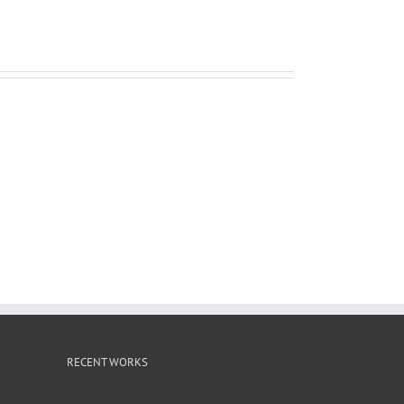
ー
ル
RECENT WORKS