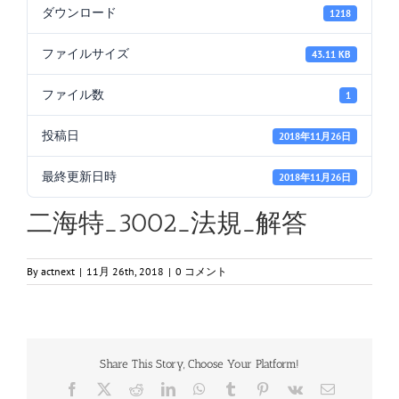
ダウンロード
1218
ファイルサイズ
43.11 KB
ファイル数
1
投稿日
2018年11月26日
最終更新日時
2018年11月26日
二海特_3002_法規_解答
By
actnext
|
11月 26th, 2018
|
0 コメント
Share This Story, Choose Your Platform!
Facebook
X
Reddit
LinkedIn
WhatsApp
Tumblr
Pinterest
Vk
電