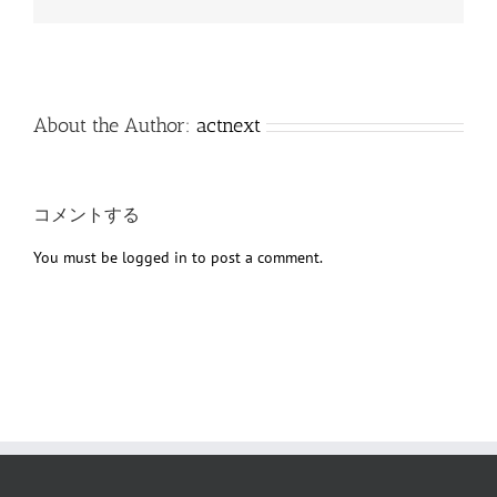
子
メ
ー
ル
About the Author:
actnext
コメントする
You must be
logged in
to post a comment.