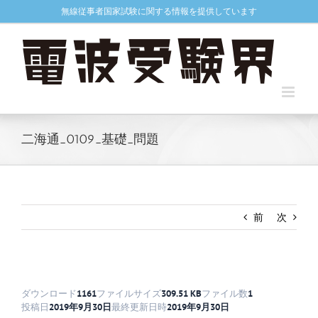
Skip
無線従事者国家試験に関する情報を提供しています
to
content
二海通_0109_基礎_問題
前
次
ダウンロード
1161
ファイルサイズ
309.51 KB
ファイル数
1
投稿日
2019年9月30日
最終更新日時
2019年9月30日