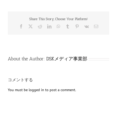
Share This Story, Choose Your Platform!
Facebook
X
Reddit
LinkedIn
WhatsApp
Tumblr
Pinterest
Vk
電
子
メ
ー
ル
About the Author:
DSKメディア事業部
コメントする
You must be
logged in
to post a comment.