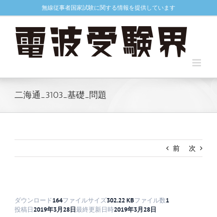
Skip
無線従事者国家試験に関する情報を提供しています
to
content
二海通_3103_基礎_問題
前
次
ダウンロード
164
ファイルサイズ
302.22 KB
ファイル数
1
投稿日
2019年3月28日
最終更新日時
2019年3月28日