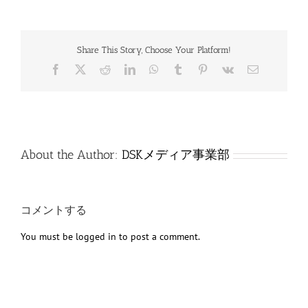
Share This Story, Choose Your Platform!
Facebook
X
Reddit
LinkedIn
WhatsApp
Tumblr
Pinterest
Vk
電
子
メ
ー
ル
About the Author:
DSKメディア事業部
コメントする
You must be
logged in
to post a comment.