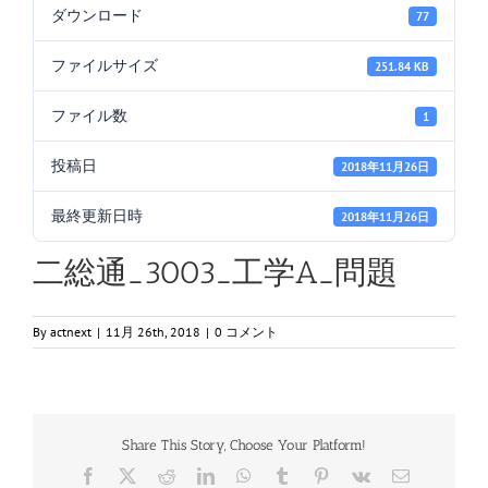
ダウンロード
77
ファイルサイズ
251.84 KB
ファイル数
1
投稿日
2018年11月26日
最終更新日時
2018年11月26日
二総通_3003_工学A_問題
By
actnext
|
11月 26th, 2018
|
0 コメント
Share This Story, Choose Your Platform!
Facebook
X
Reddit
LinkedIn
WhatsApp
Tumblr
Pinterest
Vk
電