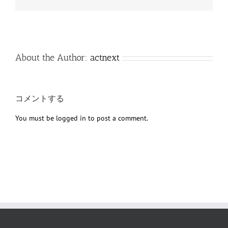
子
メ
ー
ル
About the Author:
actnext
コメントする
You must be
logged in
to post a comment.